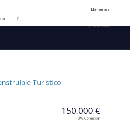
Llámenos:
922 463204
tar
LU-VI 09:30-16:00
(Hora local)
nstruible Turístico
150.000 €
+ 3% Comisión