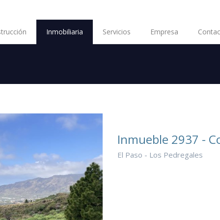
trucción
Inmobiliaria
Servicios
Empresa
Contac
Inmueble 2937 - Co
El Paso - Los Pedregales