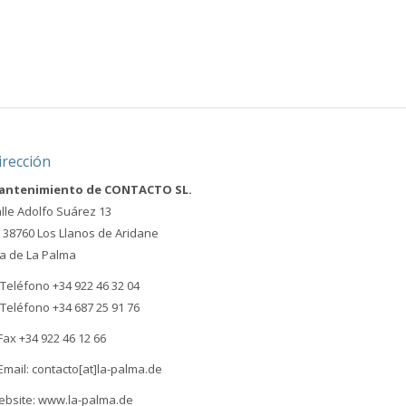
irección
antenimiento de CONTACTO SL.
lle Adolfo Suárez 13
- 38760 Los Llanos de Aridane
la de La Palma
Teléfono +34 922 46 32 04
Teléfono +34 687 25 91 76
Fax +34 922 46 12 66
Email: contacto[at]la-palma.de
bsite: www.la-palma.de