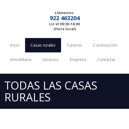
Llámenos:
922 463204
LU-VI 09:30-16:00
(Hora local)
Inicio
Casas rurales
Turismo
Construcción
Inmobiliaria
Servicios
Empresa
Contactar
TODAS LAS CASAS
RURALES