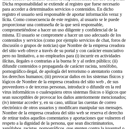
Dicha responsabilidad se extiende al registro que fuese necesario
para acceder a determinados servicios o contenidos. En dicho
registro el usuario será responsable de aportar información veraz y
lícita. Como consecuencia de este registro, al usuario se le puede
proporcionar una contraseña de la que será responsable,
comprometiéndose a hacer un uso diligente y confidencial de la
misma. El usuario se compromete a hacer un uso adecuado de los
contenidos y servicios (como por ejemplo servicios de chat, foros de
discusión o grupos de noticias) que Nombre de la empresa creadora
del sitio web ofrece a través de su portal y con carácter enunciativo
pero no limitativo, a no emplearlos para (i) incurrir en actividades
ilícitas, ilegales o contrarias a la buena fe y al orden público; (ii)
difundir contenidos o propaganda de carácter racista, xenófobo,
pornográfico-ilegal, de apología del terrorismo o atentatorio contra
los derechos humanos; (iii) provocar daños en los sistemas físicos y
lógicos de Nombre de la empresa creadora del sitio web , de sus
proveedores o de terceras personas, introducir o difundir en la red
virus informáticos o cualesquiera otros sistemas físicos o lógicos que
sean susceptibles de provocar los daños anteriormente mencionados;
(iv) intentar acceder y, en su caso, utilizar las cuentas de correo
electrónico de otros usuarios y modificaro manipular sus mensajes.
Nombre de la empresa creadora del sitio web se reserva el derecho
de retirar todos aquellos comentarios y aportaciones que vulneren el
respeto a la dignidad de la persona, que sean discriminatorios,
xenófobos, racistas, pornográficos, que atenten contra la juventud o